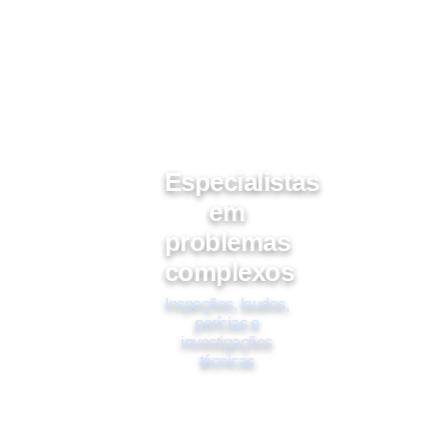
Especialistas
em
problemas
complexos
Inspeções, laudos,
perícias e
investigações
técnicas