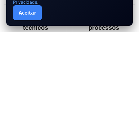
.
Privacidade
Aceitar
Revisão de
Supervisão
processos
técnica de
técnicos
processos
judiciais
Áreas de Atuação
Atuamos em setores industriais críticos,
oferecendo consultoria técnica
especializada na movimentação de cargas
com guindastes e máquinas pesadas.
Aplicamos engenharia especializada e
oferecemos soluções que elevam